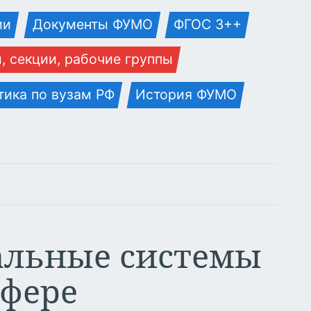
ии
Документы ФУМО
ФГОС 3++
, секции, рабочие группы
тика по вузам РФ
История ФУМО
альные системы
сфере